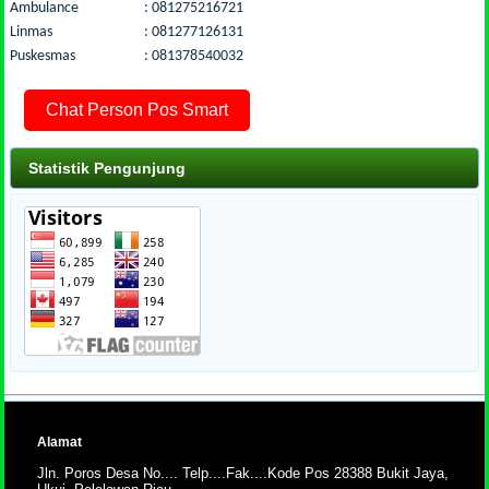
Ambulance : 081275216721
Linmas : 081277126131
Puskesmas : 081378540032
Chat Person Pos Smart
Statistik Pengunjung
Alamat
Jln. Poros Desa No.... Telp....Fak....Kode Pos 28388 Bukit Jaya,