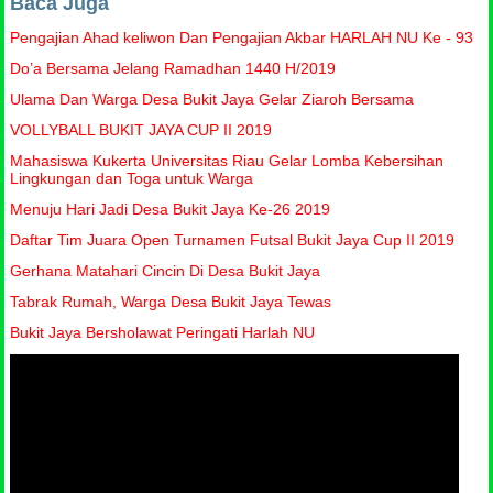
Baca Juga
Pengajian Ahad keliwon Dan Pengajian Akbar HARLAH NU Ke - 93
Do’a Bersama Jelang Ramadhan 1440 H/2019
Ulama Dan Warga Desa Bukit Jaya Gelar Ziaroh Bersama
VOLLYBALL BUKIT JAYA CUP II 2019
Mahasiswa Kukerta Universitas Riau Gelar Lomba Kebersihan
Lingkungan dan Toga untuk Warga
Menuju Hari Jadi Desa Bukit Jaya Ke-26 2019
Daftar Tim Juara Open Turnamen Futsal Bukit Jaya Cup II 2019
Gerhana Matahari Cincin Di Desa Bukit Jaya
Tabrak Rumah, Warga Desa Bukit Jaya Tewas
Bukit Jaya Bersholawat Peringati Harlah NU