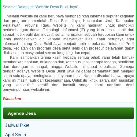
Selamat Datang di “Website Desa Bukit Jaya“,
Melalui website ini kami berupaya menghadirkan informasi seputar kegiatan
dan program pemerintah Desa Bukit Jaya, Kecamatan Ukui, Kabupaten
Pelalawan, Provinsi Riau. Website ini kami hadirkan untuk mengikuti
perkembangan dunia Teknologi Informasi (IT) yang kian pesat. Lahir dari
sebuah ide kreatif dan inovatif, serta merupakan sebuah terobosan kami untuk
lebih mendekatkan diri kepada masyarakat luas.
Kami berupaya agar
informasi tentang Desa Bukit Jaya menjadi lebih terbuka dan interaktif. Profil
desa, kegiatan dan program desa serta jenis dan prosedur pelayanan dapat
diakses oleh masyarakat secara langsung dan cepat.
Kami sampaikan terima kasih kepada semua pihak yang telah banyak
memberikan bantuan, dukungan dan kontribusi, baik berupa tenaga, pemikiran
dan dorongan semangat, hingga Website ini dapat terealisasi. Semoga
dengan adanya Website Desa Bukit Jaya ini dapat bermanfaat dan menjadi
salah satu upaya peningkatan pelayanan desa. Namun disadari bahwa upaya
kami ini masih jauh dari kesempurnaan. Untuk itu kritik, saran, dan masukan
yang konstruktif, kreatif dan inovatif sangat kami nantikan demi
penyempurnaan website ini.
Wassalam
Agenda Desa
Jadwal Piket
Apel Senin