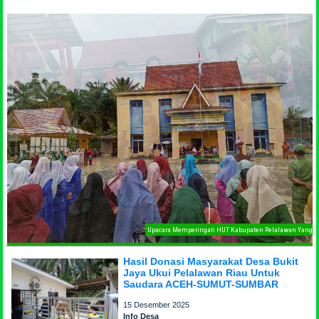
erseda 96 Final di Tahun 2025
U
Hasil Donasi Masyarakat Desa Bukit
Jaya Ukui Pelalawan Riau Untuk
Saudara ACEH-SUMUT-SUMBAR
15 Desember 2025
Info Desa