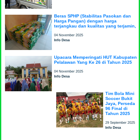
Beras SPHP (Stabilitas Pasokan dan
Harga Pangan) dengan harga
terjangkau dan kualitas yang terjamin,
04 November 2025
Info Desa
Upacara Memperingati HUT Kabupaten
Pelalawan Yang Ke 26 di Tahun 2025
04 November 2025
Info Desa
Tim Bola Mini
Soccer Bukit
Jaya, Perseda
96 Final di
Tahun 2025
29 September 2025
Info Desa