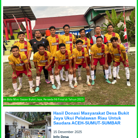
Tim Bola Mini Soccer Bukit Jaya, Perseda 96 Final di Tahun 2025
Hasil Donasi Masyarakat Desa Bukit
Jaya Ukui Pelalawan Riau Untuk
Saudara ACEH-SUMUT-SUMBAR
15 Desember 2025
Info Desa