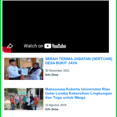
SERAH TERIMA JABATAN (SERTIJAB)
DESA BUKIT JAYA
30 Desember 2021
Info Desa
Mahasiswa Kukerta Universitas Riau
Gelar Lomba Kebersihan Lingkungan
dan Toga untuk Warga
22 Agustus 2019
Info Desa