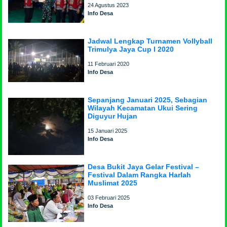
24 Agustus 2023
Info Desa
Jadwal Lengkap Turnamen Vollyball
Trimulya Jaya Cup I 2020
11 Februari 2020
Info Desa
Sepanjang Januari 2025, Sebagian
Wilayah Kecamatan Ukui Sering
Diguyur Hujan
15 Januari 2025
Info Desa
Desa Bukit Jaya Gelar Festival –
Festival Dalam Rangka Harlah
Muslimat 2025
03 Februari 2025
Info Desa