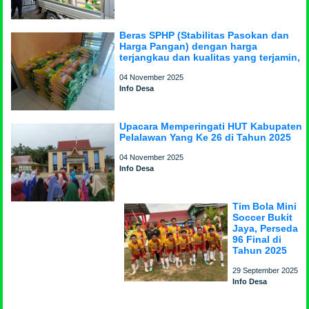
Beras SPHP (Stabilitas Pasokan dan
Harga Pangan) dengan harga
terjangkau dan kualitas yang terjamin,
04 November 2025
Info Desa
Upacara Memperingati HUT Kabupaten
Pelalawan Yang Ke 26 di Tahun 2025
04 November 2025
Info Desa
Tim Bola Mini
Soccer Bukit
Jaya, Perseda
96 Final di
Tahun 2025
29 September 2025
Info Desa