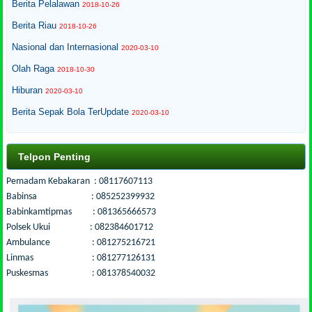
Berita Pelalawan
2018-10-26
Berita Riau
2018-10-26
Nasional dan Internasional
2020-03-10
Olah Raga
2018-10-30
Hiburan
2020-03-10
Berita Sepak Bola TerUpdate
2020-03-10
Telpon Penting
Pemadam Kebakaran : 08117607113
Babinsa : 085252399932
Babinkamtipmas : 081365666573
Polsek Ukui : 082384601712
Ambulance : 081275216721
Linmas : 081277126131
Puskesmas : 081378540032