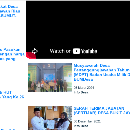
akat Desa
lawan Riau
H-SUMUT-
as Pasokan
dengan harga
tas yang
Musyawarah Desa
Pertanggungjawaban Tahu
(MDPT) Badan Usaha Milik 
BUMDesa
05 Maret 2024
ti HUT
Info Desa
 Yang Ke 26
SERAH TERIMA JABATAN
(SERTIJAB) DESA BUKIT JA
30 Desember 2021
Info Desa