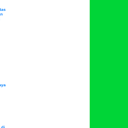
tas
an
k
aya
 di