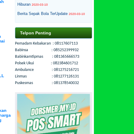
ah
Hiburan
2020-03-10
Berita Sepak Bola TerUpdate
2020-03-10
Telpon Penting
a
mai
Pemadam Kebakaran : 08117607113
Babinsa : 085252399932
Babinkamtipmas : 081365666573
Polsek Ukui : 082384601712
Ambulance : 081275216721
LL
Linmas : 081277126131
Puskesmas : 081378540032
okan
harga
g