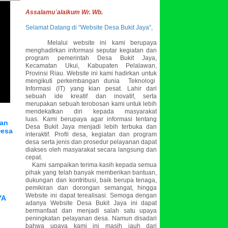
Assalamu`alaikum Wr. Wb.
Selamat Datang di “Website Desa Bukit Jaya“,
Melalui website ini kami berupaya
menghadirkan informasi seputar kegiatan dan
program pemerintah Desa Bukit Jaya,
Kecamatan Ukui, Kabupaten Pelalawan,
Provinsi Riau. Website ini kami hadirkan untuk
mengikuti perkembangan dunia Teknologi
Informasi (IT) yang kian pesat. Lahir dari
sebuah ide kreatif dan inovatif, serta
merupakan sebuah terobosan kami untuk lebih
mendekatkan diri kepada masyarakat
luas.
Kami berupaya agar informasi tentang
nan
Desa Bukit Jaya menjadi lebih terbuka dan
Desa
interaktif. Profil desa, kegiatan dan program
desa serta jenis dan prosedur pelayanan dapat
diakses oleh masyarakat secara langsung dan
cepat.
Kami sampaikan terima kasih kepada semua
pihak yang telah banyak memberikan bantuan,
dukungan dan kontribusi, baik berupa tenaga,
pemikiran dan dorongan semangat, hingga
Website ini dapat terealisasi. Semoga dengan
YA
adanya Website Desa Bukit Jaya ini dapat
bermanfaat dan menjadi salah satu upaya
peningkatan pelayanan desa. Namun disadari
bahwa upaya kami ini masih jauh dari