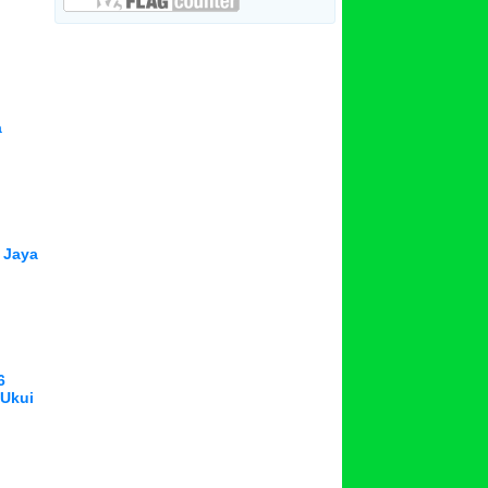
a
 Jaya
6
 Ukui