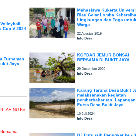
Mahasiswa Kukerta Universi
Riau Gelar Lomba Kebersih
Lingkungan dan Toga untu
Volleyball
Warga
a Cup V 2024
22 Agustus 2019
Info Desa
KOPDAR JEMUR BONSAI
ga Turnamen
BERSAMA DI BUKIT JAYA
ukit Jaya
29 Desember 2020
Info Desa
Karang Taruna Desa Bukit J
melaksanakan kegiatan
pemberbaharuan Lapangan
Futsa Desa Bukit Jaya
HARLAH NU Ke
10 Juli 2024
Info Desa
h Bersama
BJ Putri raih Peringkat ke - 3