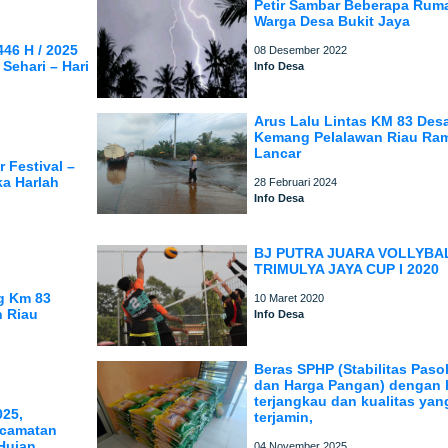
Petir Sambar Beberapa Rum
Warga Desa Bukit Jaya
46 H / 2025
08 Desember 2022
Sehari – Hari
Info Desa
Arus Lalu Lintas KM 83 Des
Kemang Pelalawan Riau Ra
Lancar
 Festival –
ka Harlah
28 Februari 2024
Info Desa
BJ PUTRA JUARA VOLLYBA
TRIMULYA JAYA CUP I 2020
g Km 83
10 Maret 2020
n Riau
Info Desa
Beras SPHP (Stabilitas Pas
dan Harga Pangan) dengan 
terjangkau dan kualitas yan
025,
terjamin,
ecamatan
 Hujan
04 November 2025