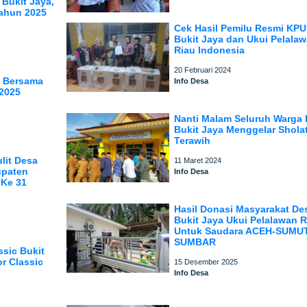
 Bukit Jaya,
Tahun 2025
Cek Hasil Pemilu Resmi KP
Bukit Jaya dan Ukui Pelala
Riau Indonesia
20 Februari 2024
i Bersama
Info Desa
2025
Nanti Malam Seluruh Warga
Bukit Jaya Menggelar Shola
Terawih
lit Desa
11 Maret 2024
upaten
Info Desa
 Ke 31
Hasil Donasi Masyarakat De
Bukit Jaya Ukui Pelalawan R
Untuk Saudara ACEH-SUMU
SUMBAR
ssic Bukit
r Classic
15 Desember 2025
Info Desa