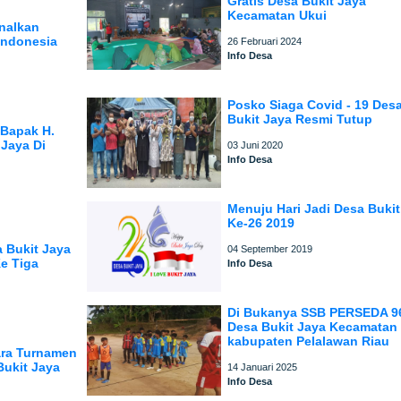
Gratis Desa Bukit Jaya
Kecamatan Ukui
nalkan
Indonesia
26 Februari 2024
Info Desa
Posko Siaga Covid - 19 Des
Bukit Jaya Resmi Tutup
 Bapak H.
 Jaya Di
03 Juni 2020
Info Desa
Menuju Hari Jadi Desa Bukit
Ke-26 2019
 Bukit Jaya
04 September 2019
e Tiga
Info Desa
Di Bukanya SSB PERSEDA 9
Desa Bukit Jaya Kecamatan
kabupaten Pelalawan Riau
uara Turnamen
Bukit Jaya
14 Januari 2025
Info Desa