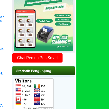
or
a
sia
Chat Person Pos Smart
Statistik Pengunjung
H.
i
VA