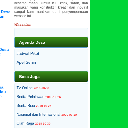
kesempurnaan. Untuk itu kritik, saran, dan
masukan yang konstruktif, kreatif dan inovatif
U Desa
sangat kami nantikan demi penyempurnaan
wan
website ini.
Wassalam
Agenda Desa
 Desa
Jadwal Piket
t
Apel Senin
Baca Juga
sa
Tv Online
2018-10-30
iau
T-
Berita Pelalawan
2018-10-26
Berita Riau
2018-10-26
Nasional dan Internasional
2020-03-10
Olah Raga
2018-10-30