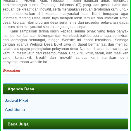
Pelalawan, Provinsi Riau. Website ini kami hadirkan untuk mengikuti
perkembangan dunia Teknologi Informasi (IT) yang kian pesat. Lahir dari
sebuah ide kreatif dan inovatif, serta merupakan sebuah terobosan kami untuk
lebih mendekatkan diri kepada masyarakat luas.
Kami berupaya agar
informasi tentang Desa Bukit Jaya menjadi lebih terbuka dan interaktif. Profil
desa, kegiatan dan program desa serta jenis dan prosedur pelayanan dapat
diakses oleh masyarakat secara langsung dan cepat.
Kami sampaikan terima kasih kepada semua pihak yang telah banyak
memberikan bantuan, dukungan dan kontribusi, baik berupa tenaga, pemikiran
dan dorongan semangat, hingga Website ini dapat terealisasi. Semoga
dengan adanya Website Desa Bukit Jaya ini dapat bermanfaat dan menjadi
salah satu upaya peningkatan pelayanan desa. Namun disadari bahwa upaya
kami ini masih jauh dari kesempurnaan. Untuk itu kritik, saran, dan masukan
yang konstruktif, kreatif dan inovatif sangat kami nantikan demi
penyempurnaan website ini.
Wassalam
Agenda Desa
Jadwal Piket
Apel Senin
Baca Juga