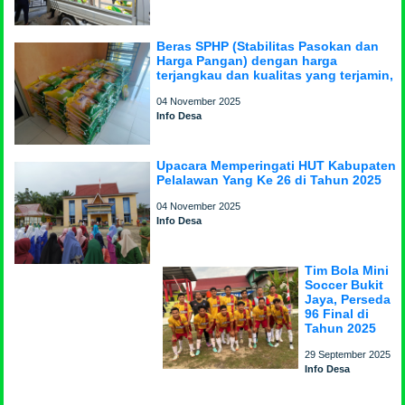
Beras SPHP (Stabilitas Pasokan dan
Harga Pangan) dengan harga
terjangkau dan kualitas yang terjamin,
04 November 2025
Info Desa
Upacara Memperingati HUT Kabupaten
Pelalawan Yang Ke 26 di Tahun 2025
04 November 2025
Info Desa
Tim Bola Mini
Soccer Bukit
Jaya, Perseda
96 Final di
Tahun 2025
29 September 2025
Info Desa