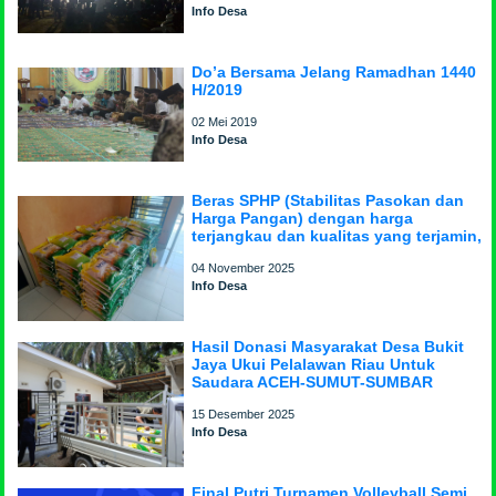
Info Desa
Do’a Bersama Jelang Ramadhan 1440
H/2019
02 Mei 2019
Info Desa
Beras SPHP (Stabilitas Pasokan dan
Harga Pangan) dengan harga
terjangkau dan kualitas yang terjamin,
04 November 2025
Info Desa
Hasil Donasi Masyarakat Desa Bukit
Jaya Ukui Pelalawan Riau Untuk
Saudara ACEH-SUMUT-SUMBAR
15 Desember 2025
Info Desa
Final Putri Turnamen Volleyball Semi