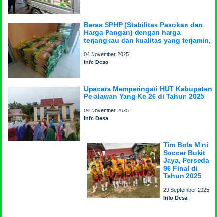
Beras SPHP (Stabilitas Pasokan dan
Harga Pangan) dengan harga
terjangkau dan kualitas yang terjamin,
04 November 2025
Info Desa
Upacara Memperingati HUT Kabupaten
Pelalawan Yang Ke 26 di Tahun 2025
04 November 2025
Info Desa
Tim Bola Mini
Soccer Bukit
Jaya, Perseda
96 Final di
Tahun 2025
29 September 2025
Info Desa