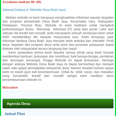
Assalamu`alaikum Wr. Wb.
Selamat Datang di “Website Desa Bukit Jaya“,
Melalui website ini kami berupaya menghadirkan informasi seputar kegiatan
dan program pemerintah Desa Bukit Jaya, Kecamatan Ukui, Kabupaten
Pelalawan, Provinsi Riau. Website ini kami hadirkan untuk mengikuti
perkembangan dunia Teknologi Informasi (IT) yang kian pesat. Lahir dari
sebuah ide kreatif dan inovatif, serta merupakan sebuah terobosan kami untuk
lebih mendekatkan diri kepada masyarakat luas.
Kami berupaya agar
informasi tentang Desa Bukit Jaya menjadi lebih terbuka dan interaktif. Profil
desa, kegiatan dan program desa serta jenis dan prosedur pelayanan dapat
diakses oleh masyarakat secara langsung dan cepat.
Kami sampaikan terima kasih kepada semua pihak yang telah banyak
memberikan bantuan, dukungan dan kontribusi, baik berupa tenaga, pemikiran
dan dorongan semangat, hingga Website ini dapat terealisasi. Semoga
dengan adanya Website Desa Bukit Jaya ini dapat bermanfaat dan menjadi
salah satu upaya peningkatan pelayanan desa. Namun disadari bahwa upaya
kami ini masih jauh dari kesempurnaan. Untuk itu kritik, saran, dan masukan
yang konstruktif, kreatif dan inovatif sangat kami nantikan demi
penyempurnaan website ini.
Wassalam
Agenda Desa
Jadwal Piket