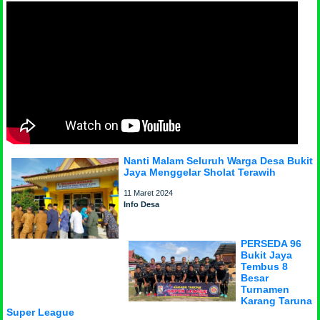
Nanti Malam Seluruh Warga Desa Bukit
Jaya Menggelar Sholat Terawih
11 Maret 2024
Info Desa
PERSEDA 96
Bukit Jaya
Tembus 8
Besar
Turnamen
Karang Taruna
Super League