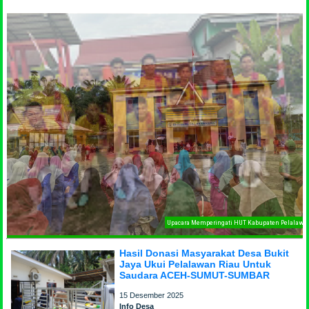
occer Bukit Jaya, Perseda 96 Final di Tahun 2025
Hasil Donasi Masyarakat Desa Bukit
Jaya Ukui Pelalawan Riau Untuk
Saudara ACEH-SUMUT-SUMBAR
15 Desember 2025
Info Desa