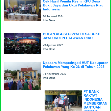
Cek Hasil Pemilu Resmi KPU Desa
Bukit Jaya dan Ukui Pelalawan Riau
Indonesia
20 Februari 2024
Info Desa
BULAN AGUSTUSNYA DESA BUKIT
JAYA UKUI PELALAWAN RIAU
23 Agustus 2022
Info Desa
Upacara Memperingati HUT Kabupaten
Pelalawan Yang Ke 26 di Tahun 2025
04 November 2025
Info Desa
PT BANK
RAKYAT
INDONESIA
MEMBERIKAN
BANTUAN