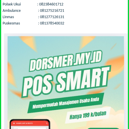
Polsek Ukui : 082384601712
Ambulance : 081275216721
Linmas : 081277126131
Puskesmas : 081378540032