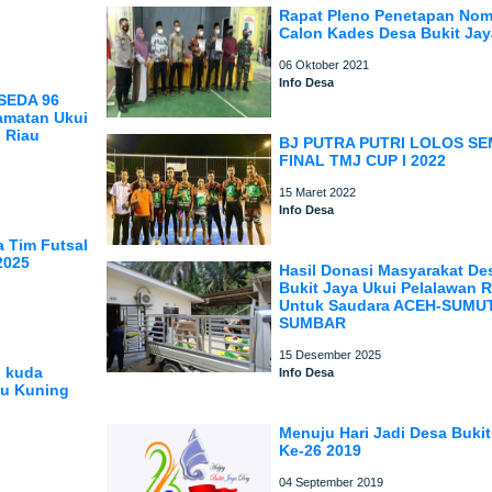
Rapat Pleno Penetapan Nom
Calon Kades Desa Bukit Jay
06 Oktober 2021
Info Desa
SEDA 96
amatan Ukui
 Riau
BJ PUTRA PUTRI LOLOS SE
FINAL TMJ CUP I 2022
15 Maret 2022
Info Desa
 Tim Futsal
2025
Hasil Donasi Masyarakat De
Bukit Jaya Ukui Pelalawan R
Untuk Saudara ACEH-SUMU
SUMBAR
15 Desember 2025
i kuda
Info Desa
u Kuning
Menuju Hari Jadi Desa Bukit
Ke-26 2019
04 September 2019