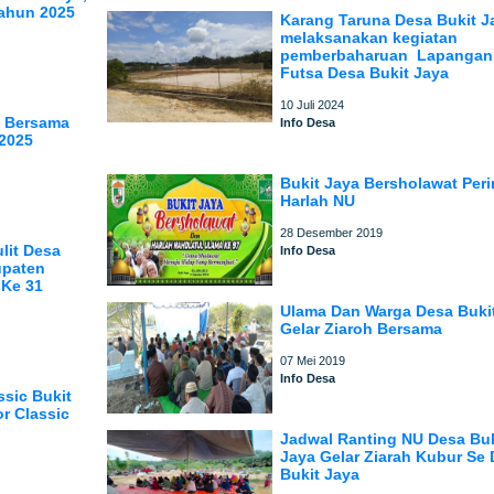
Tahun 2025
Karang Taruna Desa Bukit J
melaksanakan kegiatan
pemberbaharuan Lapangan
Futsa Desa Bukit Jaya
10 Juli 2024
i Bersama
Info Desa
2025
Bukit Jaya Bersholawat Peri
Harlah NU
28 Desember 2019
lit Desa
Info Desa
upaten
 Ke 31
Ulama Dan Warga Desa Buki
Gelar Ziaroh Bersama
07 Mei 2019
Info Desa
ssic Bukit
r Classic
Jadwal Ranting NU Desa Buk
Jaya Gelar Ziarah Kubur Se
Bukit Jaya