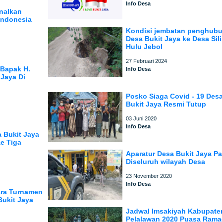
Info Desa
nalkan
Indonesia
Kondisi jembatan penghub
Desa Bukit Jaya ke Desa Sil
Hulu Jebol
27 Februari 2024
 Bapak H.
Info Desa
 Jaya Di
Posko Siaga Covid - 19 Des
Bukit Jaya Resmi Tutup
03 Juni 2020
Info Desa
 Bukit Jaya
e Tiga
Aparatur Desa Bukit Jaya Pat
Diseluruh wilayah Desa
23 November 2020
Info Desa
uara Turnamen
Bukit Jaya
Jadwal Imsakiyah Kabupate
Pelalawan 2020 Puasa Ram