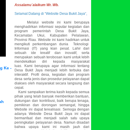
Assalamu`alaikum Wr. Wb.
Selamat Datang di “Website Desa Bukit Jaya“,
Melalui website ini kami berupaya
menghadirkan informasi seputar kegiatan dan
program pemerintah Desa Bukit Jaya,
Kecamatan Ukui, Kabupaten Pelalawan,
Provinsi Riau. Website ini kami hadirkan untuk
mengikuti perkembangan dunia Teknologi
Informasi (IT) yang kian pesat. Lahir dari
sebuah ide kreatif dan inovatif, serta
merupakan sebuah terobosan kami untuk lebih
mendekatkan diri kepada masyarakat
luas.
Kami berupaya agar informasi tentang
g Ke -
Desa Bukit Jaya menjadi lebih terbuka dan
interaktif. Profil desa, kegiatan dan program
desa serta jenis dan prosedur pelayanan dapat
diakses oleh masyarakat secara langsung dan
cepat.
Kami sampaikan terima kasih kepada semua
pihak yang telah banyak memberikan bantuan,
dukungan dan kontribusi, baik berupa tenaga,
ah
pemikiran dan dorongan semangat, hingga
Website ini dapat terealisasi. Semoga dengan
adanya Website Desa Bukit Jaya ini dapat
bermanfaat dan menjadi salah satu upaya
peningkatan pelayanan desa. Namun disadari
bahwa upaya kami ini masih jauh dari