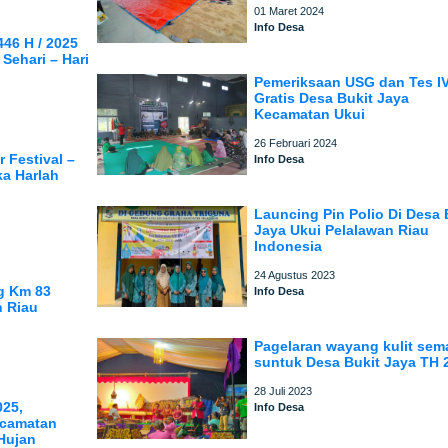
01 Maret 2024
Info Desa
46 H / 2025
Sehari – Hari
Pemeriksaan USG dan Tes I
Gratis Desa Bukit Jaya
Kecamatan Ukui
26 Februari 2024
 Festival –
Info Desa
ka Harlah
Launcing Pin Polio Di Desa 
Jaya Ukui Pelalawan Riau
Indonesia
24 Agustus 2023
g Km 83
Info Desa
n Riau
Pagelaran wayang kulit sem
suntuk Desa Bukit Jaya TH 
28 Juli 2023
025,
Info Desa
ecamatan
 Hujan