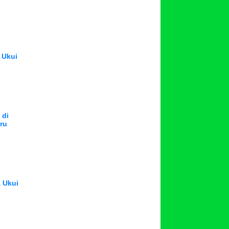
 Ukui
 di
aru
a Ukui