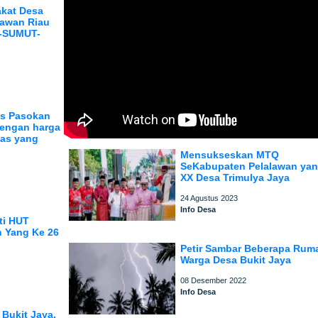
akat Desa
lawan Riau
H-SUMUT-
as Pasokan
dengan harga
tas yang
Mensukseskan MTQ
SeKabupaten Pelalawan yan
XX Desa Trimulya Jaya
24 Agustus 2023
Info Desa
ti HUT
 Yang Ke 26
Petir Sambar Beberapa Rum
Warga Desa Bukit Jaya
08 Desember 2022
Info Desa
 Bukit Jaya,