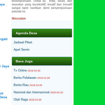
kesempurnaan. Untuk itu kritik, saran, dan
aya
masukan yang konstruktif, kreatif dan inovatif
sangat kami nantikan demi penyempurnaan
website ini.
Wassalam
Agenda Desa
ngati
Jadwal Piket
Apel Senin
Baca Juga
t Jaya
Tv Online
2018-10-30
Berita Pelalawan
2018-10-26
Berita Riau
2018-10-26
Nasional dan Internasional
2020-03-10
it
 Desa
Olah Raga
2018-10-30