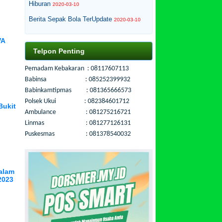
Hiburan
2020-03-10
Berita Sepak Bola TerUpdate
2020-03-10
VA
Telpon Penting
Pemadam Kebakaran : 08117607113
Babinsa : 085252399932
Babinkamtipmas : 081365666573
Polsek Ukui : 082384601712
Bukit
Ambulance : 081275216721
Linmas : 081277126131
Puskesmas : 081378540032
alam
2023