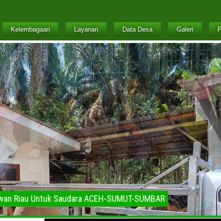
Kelembagaan
Layanan
Data Desa
Galeri
P
 Ukui Pelalawan Riau Untuk Saudara ACEH-SUMUT-SUMBAR