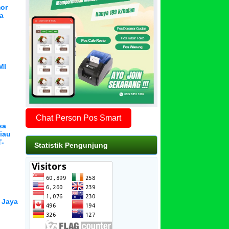
or
a
MI
Chat Person Pos Smart
sa
iau
T-
Statistik Pengunjung
 Jaya