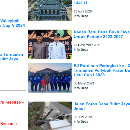
1441 H
23 April 2020
Info Desa
Volleyball
a Cup V 2024
Kades Baru Desa Bukit Jaya
Untuk Periode 2022-2027
27 Desember 2021
Info Desa
ga Turnamen
ukit Jaya
BJ Putri raih Peringkat ke - 3
Turnamen Vollyball Pasar B
Ukui Cup I 2023
08 Maret 2023
Info Desa
HARLAH NU Ke
Jalan Poros Desa Bukit Jay
Jebol
03 Juni 2020
Info Desa
h Bersama