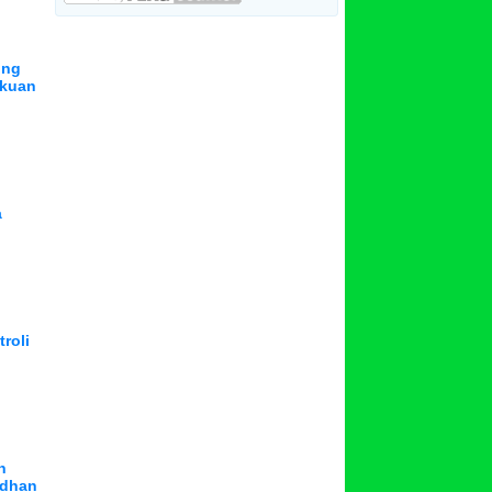
ung
ikuan
a
roli
n
adhan