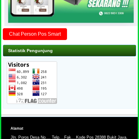
Chat Person Pos Smart
Statistik Pengunjung
Alamat
Jln. Poros Desa No.... Telp....Fak....Kode Pos 28388 Bukit Jaya,