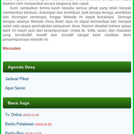
diakses oleh masyarakat secara langsung dan cepat.
Kami sampaikan terima kasih kepada semua pihak yang telah banyak
memberikan bantuan, dukungan dan kontribusi, baik berupa tenaga, pemikiran
dan dorongan semangat, hingga Website ini dapat terealisasi. Semoga
dengan adanya Website Desa Bukit Jaya ini dapat bermanfaat dan menjadi
salah satu upaya peningkatan pelayanan desa. Namun disadari bahwa upaya
kami ini masih jauh dari kesempurnaan. Untuk itu kritik, saran, dan masukan
yang konstruktif, kreatif dan inovatif sangat kami nantikan demi
penyempurnaan website ini.
Wassalam
Agenda Desa
Jadwal Piket
Apel Senin
Baca Juga
Tv Online
2018-10-30
Berita Pelalawan
2018-10-26
Berita Riau
2018-10-26