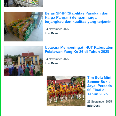
Beras SPHP (Stabilitas Pasokan dan
Harga Pangan) dengan harga
terjangkau dan kualitas yang terjamin,
04 November 2025
Info Desa
Upacara Memperingati HUT Kabupaten
Pelalawan Yang Ke 26 di Tahun 2025
04 November 2025
Info Desa
Tim Bola Mini
Soccer Bukit
Jaya, Perseda
96 Final di
Tahun 2025
29 September 2025
Info Desa