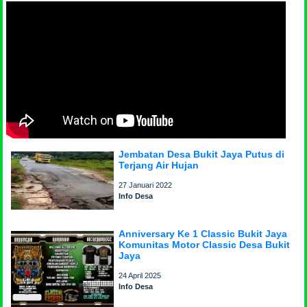
Jembatan Desa Bukit Jaya Putus di
Terjang Air Hujan
27 Januari 2022
Info Desa
Anniversary Ke 1 Classic Bukit Jaya
Komunitas Motor Classic Desa Bukit
Jaya
24 April 2025
Info Desa