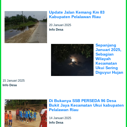
Update Jalan Kemang Km 83
Kabupaten Pelalawan Riau
20 Januari 2025
Info Desa
Sepanjang
Januari 2025,
Sebagian
Wilayah
Kecamatan
Ukui Sering
Diguyur Hujan
15 Januari 2025
Info Desa
Di Bukanya SSB PERSEDA 96 Desa
Bukit Jaya Kecamatan Ukui kabupaten
Pelalawan Riau
14 Januari 2025
Info Desa