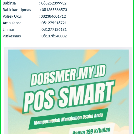
Babinsa : 085252399932
Babinkamtipmas : 081365666573
Polsek Ukui : 082384601712
Ambulance : 081275216721
Linmas : 081277126131
Puskesmas : 081378540032