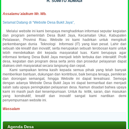
H. SUWITO ADMADI
Assalamu`alaikum Wr. Wb.
Selamat Datang di “Website Desa Bukit Jaya“,
Melalui website ini kami berupaya menghadirkan informasi seputar kegiatan
dan program pemerintah Desa Bukit Jaya, Kecamatan Ukui, Kabupaten
Pelalawan, Provinsi Riau. Website ini kami hadirkan untuk mengikuti
perkembangan dunia Teknologi Informasi (IT) yang kian pesat. Lahir dari
sebuah ide kreatif dan inovatif, serta merupakan sebuah terobosan kami untuk
lebih mendekatkan diri kepada masyarakat luas.
Kami berupaya agar
informasi tentang Desa Bukit Jaya menjadi lebih terbuka dan interaktif. Profil
desa, kegiatan dan program desa serta jenis dan prosedur pelayanan dapat
diakses oleh masyarakat secara langsung dan cepat.
Kami sampaikan terima kasih kepada semua pihak yang telah banyak
memberikan bantuan, dukungan dan kontribusi, baik berupa tenaga, pemikiran
dan dorongan semangat, hingga Website ini dapat terealisasi. Semoga
dengan adanya Website Desa Bukit Jaya ini dapat bermanfaat dan menjadi
salah satu upaya peningkatan pelayanan desa. Namun disadari bahwa upaya
kami ini masih jauh dari kesempurnaan. Untuk itu kritik, saran, dan masukan
yang konstruktif, kreatif dan inovatif sangat kami nantikan demi
penyempurnaan website ini.
Wassalam
Agenda Desa