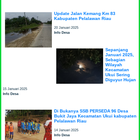
Update Jalan Kemang Km 83
Kabupaten Pelalawan Riau
20 Januari 2025
Info Desa
Sepanjang
Januari 2025,
Sebagian
Wilayah
Kecamatan
Ukui Sering
Diguyur Hujan
15 Januari 2025
Info Desa
Di Bukanya SSB PERSEDA 96 Desa
Bukit Jaya Kecamatan Ukui kabupaten
Pelalawan Riau
14 Januari 2025
Info Desa