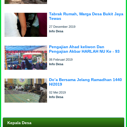
Tabrak Rumah, Warga Desa Bukit Jaya
Tewas
27 Desember 2019
Info Desa
Pengajian Ahad keliwon Dan
Pengajian Akbar HARLAH NU Ke - 93
06 Februari 2019
Info Desa
Do’a Bersama Jelang Ramadhan 1440
H/2019
02 Mei 2019
Info Desa
Kepala Desa