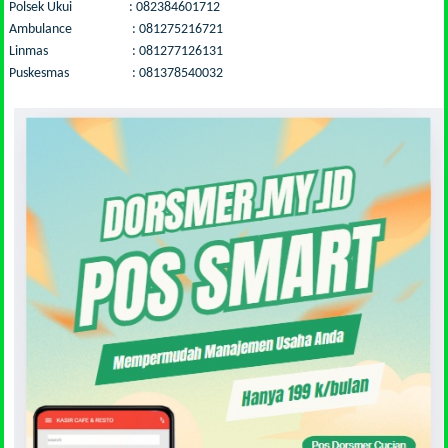
Polsek Ukui : 082384601712
Ambulance : 081275216721
Linmas : 081277126131
Puskesmas : 081378540032