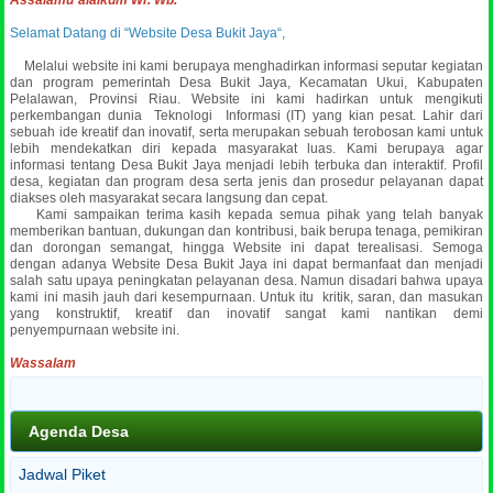
Selamat Datang di “Website Desa Bukit Jaya“,
Melalui website ini kami berupaya menghadirkan informasi seputar kegiatan
dan program pemerintah Desa Bukit Jaya, Kecamatan Ukui, Kabupaten
Pelalawan, Provinsi Riau. Website ini kami hadirkan untuk mengikuti
perkembangan dunia Teknologi Informasi (IT) yang kian pesat. Lahir dari
sebuah ide kreatif dan inovatif, serta merupakan sebuah terobosan kami untuk
lebih mendekatkan diri kepada masyarakat luas.
Kami berupaya agar
informasi tentang Desa Bukit Jaya menjadi lebih terbuka dan interaktif. Profil
desa, kegiatan dan program desa serta jenis dan prosedur pelayanan dapat
diakses oleh masyarakat secara langsung dan cepat.
Kami sampaikan terima kasih kepada semua pihak yang telah banyak
memberikan bantuan, dukungan dan kontribusi, baik berupa tenaga, pemikiran
dan dorongan semangat, hingga Website ini dapat terealisasi. Semoga
dengan adanya Website Desa Bukit Jaya ini dapat bermanfaat dan menjadi
salah satu upaya peningkatan pelayanan desa. Namun disadari bahwa upaya
kami ini masih jauh dari kesempurnaan. Untuk itu kritik, saran, dan masukan
yang konstruktif, kreatif dan inovatif sangat kami nantikan demi
penyempurnaan website ini.
Wassalam
Agenda Desa
Jadwal Piket