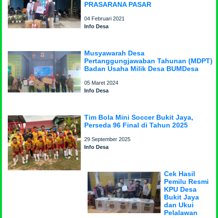
PRASARANA PASAR
04 Februari 2021
Info Desa
Musyawarah Desa
Pertanggungjawaban Tahunan (MDPT)
Badan Usaha Milik Desa BUMDesa
05 Maret 2024
Info Desa
Tim Bola Mini Soccer Bukit Jaya,
Perseda 96 Final di Tahun 2025
29 September 2025
Info Desa
Cek Hasil
Pemilu Resmi
KPU Desa
Bukit Jaya
dan Ukui
Pelalawan