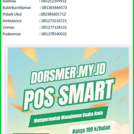
Babinsa : 085252399932
Babinkamtipmas : 081365666573
Polsek Ukui : 082384601712
Ambulance : 081275216721
Linmas : 081277126131
Puskesmas : 081378540032