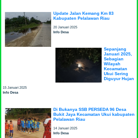
Update Jalan Kemang Km 83
Kabupaten Pelalawan Riau
20 Januari 2025
Info Desa
Sepanjang
Januari 2025,
Sebagian
Wilayah
Kecamatan
Ukui Sering
Diguyur Hujan
15 Januari 2025
Info Desa
Di Bukanya SSB PERSEDA 96 Desa
Bukit Jaya Kecamatan Ukui kabupaten
Pelalawan Riau
14 Januari 2025
Info Desa