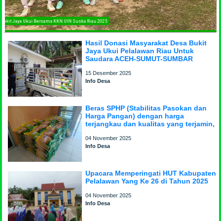
Desa Bukit Jaya Ukui Bersama KKN UIN Suska Riau 2025
Hasil Donasi Masyarakat Desa Bukit
Jaya Ukui Pelalawan Riau Untuk
Saudara ACEH-SUMUT-SUMBAR
15 Desember 2025
Info Desa
Beras SPHP (Stabilitas Pasokan dan
Harga Pangan) dengan harga
terjangkau dan kualitas yang terjamin,
04 November 2025
Info Desa
Upacara Memperingati HUT Kabupaten
Pelalawan Yang Ke 26 di Tahun 2025
04 November 2025
Info Desa