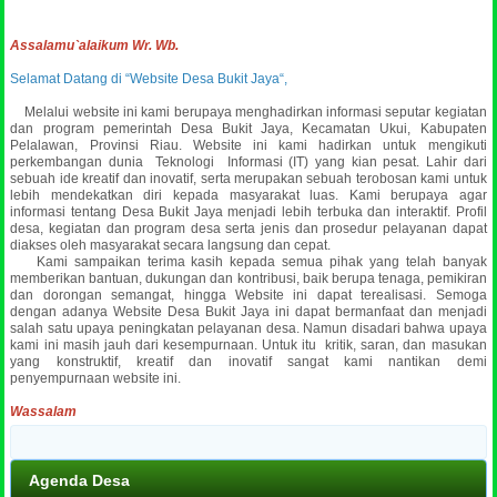
Assalamu`alaikum Wr. Wb.
Selamat Datang di “Website Desa Bukit Jaya“,
Melalui website ini kami berupaya menghadirkan informasi seputar kegiatan
dan program pemerintah Desa Bukit Jaya, Kecamatan Ukui, Kabupaten
Pelalawan, Provinsi Riau. Website ini kami hadirkan untuk mengikuti
perkembangan dunia Teknologi Informasi (IT) yang kian pesat. Lahir dari
sebuah ide kreatif dan inovatif, serta merupakan sebuah terobosan kami untuk
lebih mendekatkan diri kepada masyarakat luas.
Kami berupaya agar
informasi tentang Desa Bukit Jaya menjadi lebih terbuka dan interaktif. Profil
desa, kegiatan dan program desa serta jenis dan prosedur pelayanan dapat
diakses oleh masyarakat secara langsung dan cepat.
Kami sampaikan terima kasih kepada semua pihak yang telah banyak
memberikan bantuan, dukungan dan kontribusi, baik berupa tenaga, pemikiran
dan dorongan semangat, hingga Website ini dapat terealisasi. Semoga
dengan adanya Website Desa Bukit Jaya ini dapat bermanfaat dan menjadi
salah satu upaya peningkatan pelayanan desa. Namun disadari bahwa upaya
kami ini masih jauh dari kesempurnaan. Untuk itu kritik, saran, dan masukan
yang konstruktif, kreatif dan inovatif sangat kami nantikan demi
penyempurnaan website ini.
Wassalam
Agenda Desa