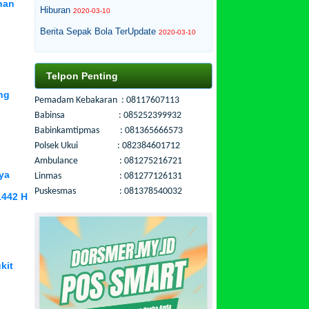
han
Hiburan
2020-03-10
Berita Sepak Bola TerUpdate
2020-03-10
Telpon Penting
ng
Pemadam Kebakaran : 08117607113
Babinsa : 085252399932
Babinkamtipmas : 081365666573
Polsek Ukui : 082384601712
Ambulance : 081275216721
ya
Linmas : 081277126131
Puskesmas : 081378540032
1442 H
kit