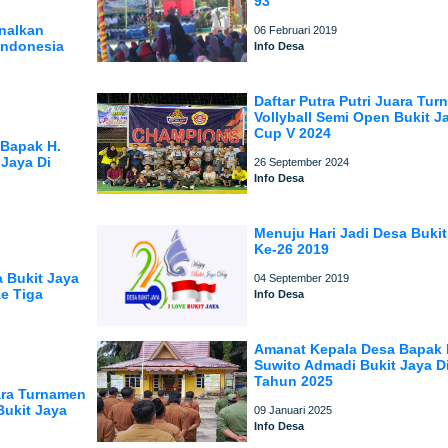
93
nalkan
06 Februari 2019
Indonesia
Info Desa
Daftar Putra Putri Juara Tu
Vollyball Semi Open Bukit J
Cup V 2024
 Bapak H.
 Jaya Di
26 September 2024
Info Desa
Menuju Hari Jadi Desa Bukit
Ke-26 2019
 Bukit Jaya
04 September 2019
e Tiga
Info Desa
Amanat Kepala Desa Bapak 
Suwito Admadi Bukit Jaya D
Tahun 2025
uara Turnamen
Bukit Jaya
09 Januari 2025
Info Desa