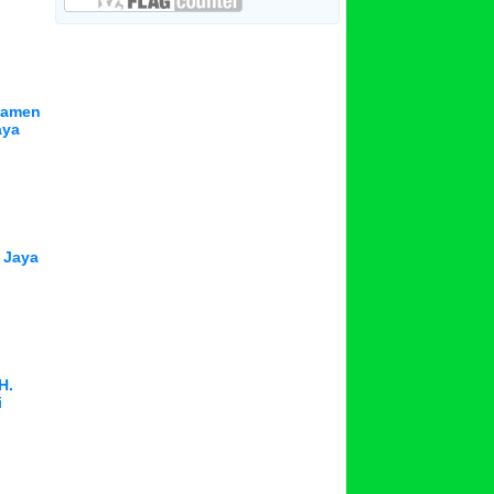
rnamen
aya
 Jaya
H.
i