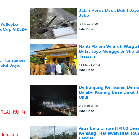
Jalan Poros Desa Bukit Jay
Jebol
Volleyball
03 Juni 2020
a Cup V 2024
Info Desa
Nanti Malam Seluruh Warga
Bukit Jaya Menggelar Shola
Terawih
ga Turnamen
ukit Jaya
11 Maret 2024
Info Desa
Berkunjung Ke Taman Berm
Bambu Kuning Desa Bukit J
Ukui
23 Juni 2020
Info Desa
HARLAH NU Ke
Arus Lalu Lintas KM 83 Des
Kemang Pelalawan Riau Ra
h Bersama
Lancar