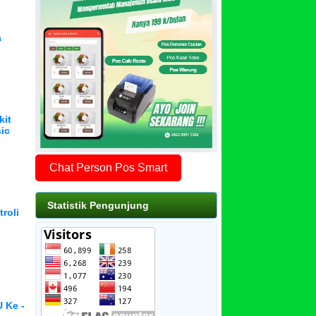
a
kit
ic
Chat Person Pos Smart
Statistik Pengunjung
roli
n
 Ke -