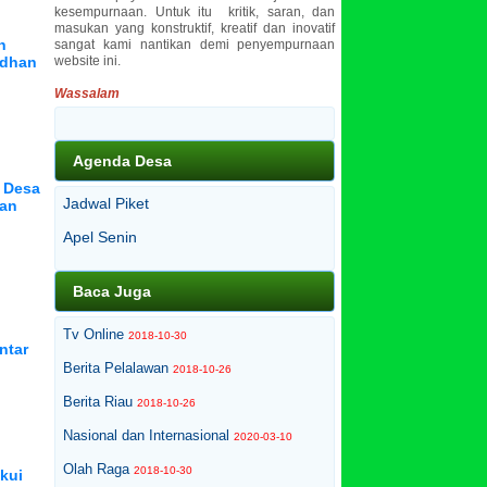
kesempurnaan. Untuk itu kritik, saran, dan
masukan yang konstruktif, kreatif dan inovatif
n
sangat kami nantikan demi penyempurnaan
adhan
website ini.
Wassalam
Agenda Desa
U Desa
Jadwal Piket
wan
Apel Senin
Baca Juga
Tv Online
2018-10-30
ntar
Berita Pelalawan
2018-10-26
Berita Riau
2018-10-26
Nasional dan Internasional
2020-03-10
Olah Raga
2018-10-30
kui