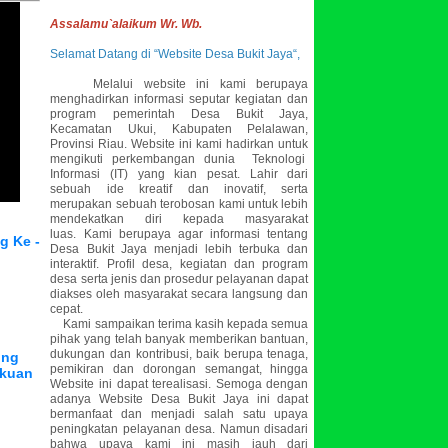
Assalamu`alaikum Wr. Wb.
Selamat Datang di “Website Desa Bukit Jaya“,
Melalui website ini kami berupaya
menghadirkan informasi seputar kegiatan dan
program pemerintah Desa Bukit Jaya,
Kecamatan Ukui, Kabupaten Pelalawan,
Provinsi Riau. Website ini kami hadirkan untuk
mengikuti perkembangan dunia Teknologi
Informasi (IT) yang kian pesat. Lahir dari
sebuah ide kreatif dan inovatif, serta
merupakan sebuah terobosan kami untuk lebih
mendekatkan diri kepada masyarakat
luas.
Kami berupaya agar informasi tentang
g Ke -
Desa Bukit Jaya menjadi lebih terbuka dan
interaktif. Profil desa, kegiatan dan program
desa serta jenis dan prosedur pelayanan dapat
diakses oleh masyarakat secara langsung dan
cepat.
Kami sampaikan terima kasih kepada semua
pihak yang telah banyak memberikan bantuan,
dukungan dan kontribusi, baik berupa tenaga,
ung
pemikiran dan dorongan semangat, hingga
ikuan
Website ini dapat terealisasi. Semoga dengan
adanya Website Desa Bukit Jaya ini dapat
bermanfaat dan menjadi salah satu upaya
peningkatan pelayanan desa. Namun disadari
bahwa upaya kami ini masih jauh dari