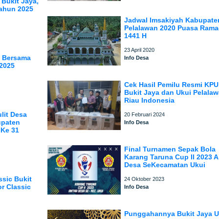
 Bukit Jaya,
Tahun 2025
Jadwal Imsakiyah Kabupate
Pelalawan 2020 Puasa Ram
1441 H
23 April 2020
i Bersama
Info Desa
2025
Cek Hasil Pemilu Resmi KP
Bukit Jaya dan Ukui Pelala
Riau Indonesia
lit Desa
20 Februari 2024
upaten
Info Desa
 Ke 31
Final Turnamen Sepak Bola
Karang Taruna Cup II 2023 A
Desa SeKecamatan Ukui
ssic Bukit
24 Oktober 2023
r Classic
Info Desa
Punggahannya Bukit Jaya U