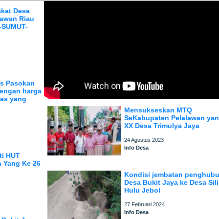
akat Desa
lawan Riau
H-SUMUT-
as Pasokan
dengan harga
tas yang
Mensukseskan MTQ
SeKabupaten Pelalawan yan
XX Desa Trimulya Jaya
24 Agustus 2023
Info Desa
ti HUT
 Yang Ke 26
Kondisi jembatan penghub
Desa Bukit Jaya ke Desa Sil
Hulu Jebol
27 Februari 2024
Info Desa