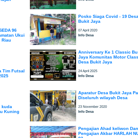
Posko Siaga Covid - 19 Des
Bukit Jaya
SEDA 96
07 April 2020
amatan Ukui
Info Desa
 Riau
Anniversary Ke 1 Classic Bu
Jaya Komunitas Motor Class
Desa Bukit Jaya
 Tim Futsal
24 April 2025
2025
Info Desa
Aparatur Desa Bukit Jaya Pat
Diseluruh wilayah Desa
i kuda
23 November 2020
u Kuning
Info Desa
Pengajian Ahad keliwon Da
Pengajian Akbar HARLAH NU