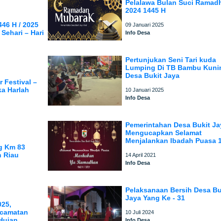
Pelalawa Bulan Suci Ramad
2024 1445 H
46 H / 2025
09 Januari 2025
Sehari – Hari
Info Desa
Pertunjukan Seni Tari kuda
Lumping Di TB Bambu Kuni
Desa Bukit Jaya
 Festival –
ka Harlah
10 Januari 2025
Info Desa
Pemerintahan Desa Bukit Ja
Mengucapkan Selamat
Menjalankan Ibadah Puasa 
g Km 83
n Riau
14 April 2021
Info Desa
Pelaksanaan Bersih Desa Bu
Jaya Yang Ke - 31
025,
ecamatan
10 Juli 2024
 Hujan
Info Desa