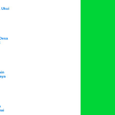
a Ukui
 Desa
t
ain
aya
a
mai