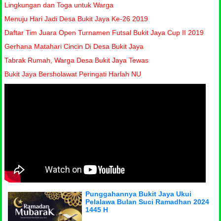
Lingkungan dan Toga untuk Warga
Menuju Hari Jadi Desa Bukit Jaya Ke-26 2019
Daftar Tim Juara Open Turnamen Futsal Bukit Jaya Cup II 2019
Gerhana Matahari Cincin Di Desa Bukit Jaya
Tabrak Rumah, Warga Desa Bukit Jaya Tewas
Bukit Jaya Bersholawat Peringati Harlah NU
Punggahannya Bukit Jaya Ukui
Pelalawa Bulan Suci Ramadhan 2024
1445 H