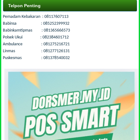
Telpon Penting
Pemadam Kebakaran : 08117607113
Babinsa : 085252399932
Babinkamtipmas : 081365666573
Polsek Ukui : 082384601712
Ambulance : 081275216721
Linmas : 081277126131
Puskesmas : 081378540032