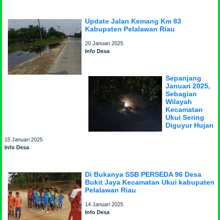
Update Jalan Kemang Km 83
Kabupaten Pelalawan Riau
20 Januari 2025
Info Desa
Sepanjang
Januari 2025,
Sebagian
Wilayah
Kecamatan
Ukui Sering
Diguyur Hujan
15 Januari 2025
Info Desa
Di Bukanya SSB PERSEDA 96 Desa
Bukit Jaya Kecamatan Ukui kabupaten
Pelalawan Riau
14 Januari 2025
Info Desa