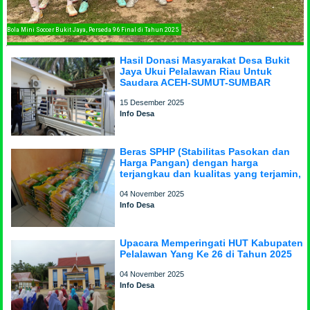
Tim Bola Mini Soccer Bukit Jaya, Perseda 96 Final di Tahun 2025
Hasil Donasi Masyarakat Desa Bukit
Jaya Ukui Pelalawan Riau Untuk
Saudara ACEH-SUMUT-SUMBAR
15 Desember 2025
Info Desa
Beras SPHP (Stabilitas Pasokan dan
Harga Pangan) dengan harga
terjangkau dan kualitas yang terjamin,
04 November 2025
Info Desa
Upacara Memperingati HUT Kabupaten
Pelalawan Yang Ke 26 di Tahun 2025
04 November 2025
Info Desa