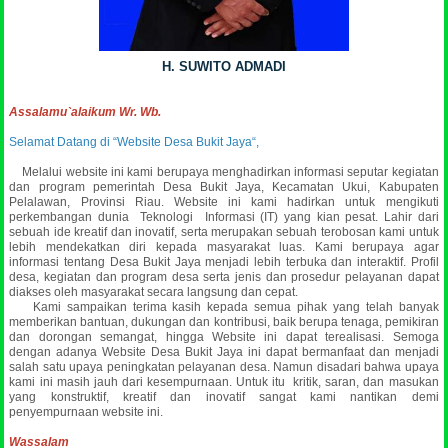
H. SUWITO ADMADI
Assalamu`alaikum Wr. Wb.
Selamat Datang di “Website Desa Bukit Jaya“,
Melalui website ini kami berupaya menghadirkan informasi seputar kegiatan
dan program pemerintah Desa Bukit Jaya, Kecamatan Ukui, Kabupaten
Pelalawan, Provinsi Riau. Website ini kami hadirkan untuk mengikuti
perkembangan dunia Teknologi Informasi (IT) yang kian pesat. Lahir dari
sebuah ide kreatif dan inovatif, serta merupakan sebuah terobosan kami untuk
lebih mendekatkan diri kepada masyarakat luas.
Kami berupaya agar
informasi tentang Desa Bukit Jaya menjadi lebih terbuka dan interaktif. Profil
desa, kegiatan dan program desa serta jenis dan prosedur pelayanan dapat
diakses oleh masyarakat secara langsung dan cepat.
Kami sampaikan terima kasih kepada semua pihak yang telah banyak
memberikan bantuan, dukungan dan kontribusi, baik berupa tenaga, pemikiran
dan dorongan semangat, hingga Website ini dapat terealisasi. Semoga
dengan adanya Website Desa Bukit Jaya ini dapat bermanfaat dan menjadi
salah satu upaya peningkatan pelayanan desa. Namun disadari bahwa upaya
kami ini masih jauh dari kesempurnaan. Untuk itu kritik, saran, dan masukan
yang konstruktif, kreatif dan inovatif sangat kami nantikan demi
penyempurnaan website ini.
Wassalam