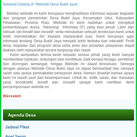
Selamat Datang di “Website Desa Bukit Jaya“,
Melalui website ini kami berupaya menghadirkan informasi seputar kegiatan
dan program pemerintah Desa Bukit Jaya, Kecamatan Ukui, Kabupaten
Pelalawan, Provinsi Riau. Website ini kami hadirkan untuk mengikuti
perkembangan dunia Teknologi Informasi (IT) yang kian pesat. Lahir dari
sebuah ide kreatif dan inovatif, serta merupakan sebuah terobosan kami untuk
lebih mendekatkan diri kepada masyarakat luas.
Kami berupaya agar
informasi tentang Desa Bukit Jaya menjadi lebih terbuka dan interaktif. Profil
desa, kegiatan dan program desa serta jenis dan prosedur pelayanan dapat
diakses oleh masyarakat secara langsung dan cepat.
Kami sampaikan terima kasih kepada semua pihak yang telah banyak
memberikan bantuan, dukungan dan kontribusi, baik berupa tenaga, pemikiran
dan dorongan semangat, hingga Website ini dapat terealisasi. Semoga
dengan adanya Website Desa Bukit Jaya ini dapat bermanfaat dan menjadi
salah satu upaya peningkatan pelayanan desa. Namun disadari bahwa upaya
kami ini masih jauh dari kesempurnaan. Untuk itu kritik, saran, dan masukan
yang konstruktif, kreatif dan inovatif sangat kami nantikan demi
penyempurnaan website ini.
Wassalam
Agenda Desa
Jadwal Piket
Apel Senin