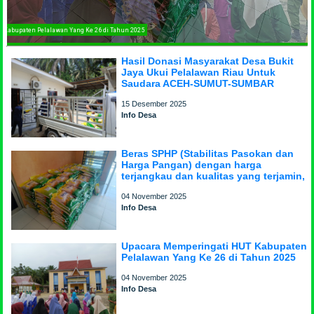
pacara Memperingati HUT Kabupaten Pelalawan Yang Ke 26 di Tahun 2025
Hasil Donasi Masyarakat Desa Bukit
Jaya Ukui Pelalawan Riau Untuk
Saudara ACEH-SUMUT-SUMBAR
15 Desember 2025
Info Desa
Beras SPHP (Stabilitas Pasokan dan
Harga Pangan) dengan harga
terjangkau dan kualitas yang terjamin,
04 November 2025
Info Desa
Upacara Memperingati HUT Kabupaten
Pelalawan Yang Ke 26 di Tahun 2025
04 November 2025
Info Desa