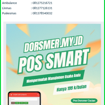
Ambulance : 081275216721
Linmas : 081277126131
Puskesmas : 081378540032