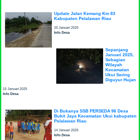
Update Jalan Kemang Km 83
Kabupaten Pelalawan Riau
20 Januari 2025
Info Desa
Sepanjang
Januari 2025,
Sebagian
Wilayah
Kecamatan
Ukui Sering
Diguyur Hujan
15 Januari 2025
Info Desa
Di Bukanya SSB PERSEDA 96 Desa
Bukit Jaya Kecamatan Ukui kabupaten
Pelalawan Riau
14 Januari 2025
Info Desa