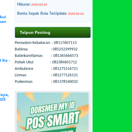
Hiburan
2020-03-10
Berita Sepak Bola TerUpdate
2020-03-10
kui
han
Telpon Penting
Pemadam Kebakaran : 08117607113
Babinsa : 085252399932
n
Babinkamtipmas : 081365666573
 Ke -
Polsek Ukui : 082384601712
Ambulance : 081275216721
Linmas : 081277126131
Puskesmas : 081378540032
Jaya,
025