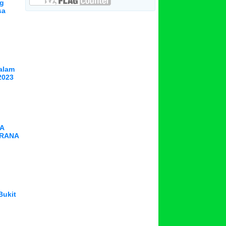
ng
sa
alam
2023
A
ARANA
Bukit