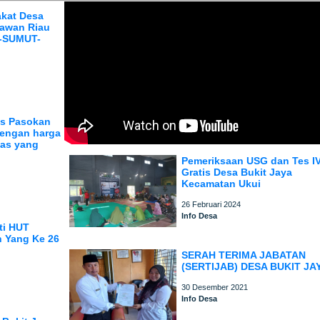
akat Desa
lawan Riau
H-SUMUT-
as Pasokan
dengan harga
tas yang
Pemeriksaan USG dan Tes I
Gratis Desa Bukit Jaya
Kecamatan Ukui
26 Februari 2024
Info Desa
ti HUT
 Yang Ke 26
SERAH TERIMA JABATAN
(SERTIJAB) DESA BUKIT JA
30 Desember 2021
Info Desa