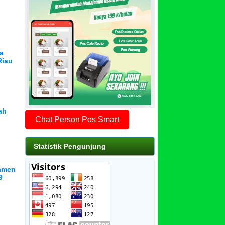
ya
Riau
ah
Chat Person Pos Smart
Statistik Pengunjung
namen
9