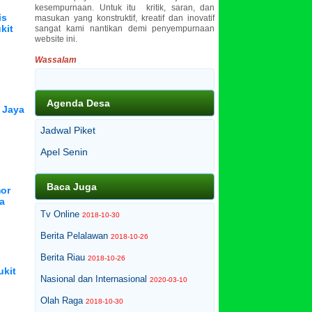
kesempurnaan. Untuk itu kritik, saran, dan
is
masukan yang konstruktif, kreatif dan inovatif
kit
sangat kami nantikan demi penyempurnaan
website ini.
Wassalam
Agenda Desa
 Jaya
Jadwal Piket
Apel Senin
Baca Juga
or
a
Tv Online
2018-10-30
Berita Pelalawan
2018-10-26
Berita Riau
2018-10-26
ukit
Nasional dan Internasional
2020-03-10
Olah Raga
2018-10-30