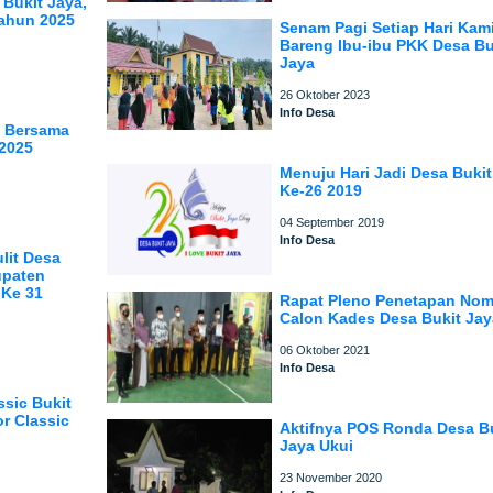
 Bukit Jaya,
Tahun 2025
Senam Pagi Setiap Hari Kam
Bareng Ibu-ibu PKK Desa Bu
Jaya
26 Oktober 2023
Info Desa
i Bersama
2025
Menuju Hari Jadi Desa Bukit
Ke-26 2019
04 September 2019
Info Desa
lit Desa
upaten
 Ke 31
Rapat Pleno Penetapan Nom
Calon Kades Desa Bukit Jay
06 Oktober 2021
Info Desa
ssic Bukit
r Classic
Aktifnya POS Ronda Desa B
Jaya Ukui
23 November 2020