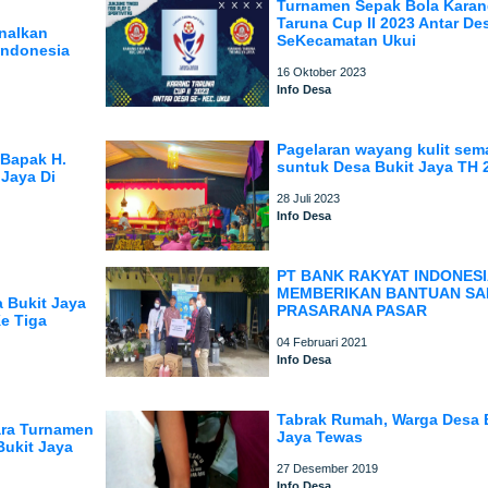
Turnamen Sepak Bola Kara
Taruna Cup II 2023 Antar De
nalkan
SeKecamatan Ukui
Indonesia
16 Oktober 2023
Info Desa
Pagelaran wayang kulit sem
 Bapak H.
suntuk Desa Bukit Jaya TH 
 Jaya Di
28 Juli 2023
Info Desa
PT BANK RAKYAT INDONESI
MEMBERIKAN BANTUAN S
 Bukit Jaya
PRASARANA PASAR
e Tiga
04 Februari 2021
Info Desa
Tabrak Rumah, Warga Desa 
uara Turnamen
Jaya Tewas
Bukit Jaya
27 Desember 2019
Info Desa