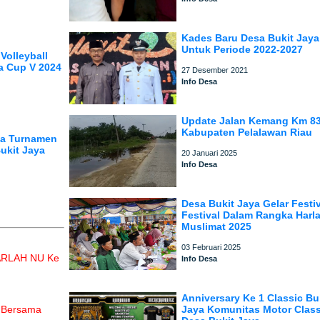
Kades Baru Desa Bukit Jaya
Untuk Periode 2022-2027
Volleyball
a Cup V 2024
27 Desember 2021
Info Desa
Update Jalan Kemang Km 8
Kabupaten Pelalawan Riau
ga Turnamen
ukit Jaya
20 Januari 2025
Info Desa
Desa Bukit Jaya Gelar Festiv
Festival Dalam Rangka Harl
Muslimat 2025
03 Februari 2025
HARLAH NU Ke
Info Desa
Anniversary Ke 1 Classic Bu
h Bersama
Jaya Komunitas Motor Class