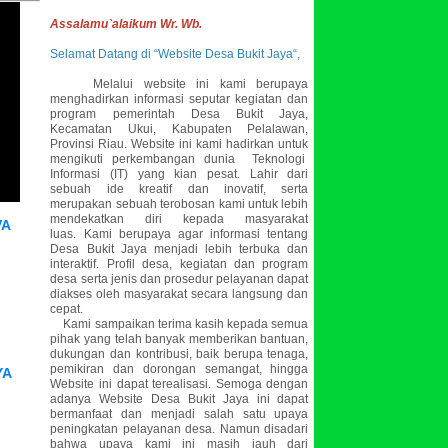
Assalamu`alaikum Wr. Wb.
Selamat Datang di “Website Desa Bukit Jaya“,
Melalui website ini kami berupaya
menghadirkan informasi seputar kegiatan dan
program pemerintah Desa Bukit Jaya,
Kecamatan Ukui, Kabupaten Pelalawan,
Provinsi Riau. Website ini kami hadirkan untuk
mengikuti perkembangan dunia Teknologi
Informasi (IT) yang kian pesat. Lahir dari
sebuah ide kreatif dan inovatif, serta
merupakan sebuah terobosan kami untuk lebih
mendekatkan diri kepada masyarakat
VA
luas.
Kami berupaya agar informasi tentang
Desa Bukit Jaya menjadi lebih terbuka dan
interaktif. Profil desa, kegiatan dan program
desa serta jenis dan prosedur pelayanan dapat
diakses oleh masyarakat secara langsung dan
cepat.
Kami sampaikan terima kasih kepada semua
pihak yang telah banyak memberikan bantuan,
dukungan dan kontribusi, baik berupa tenaga,
pemikiran dan dorongan semangat, hingga
YA
Website ini dapat terealisasi. Semoga dengan
adanya Website Desa Bukit Jaya ini dapat
bermanfaat dan menjadi salah satu upaya
peningkatan pelayanan desa. Namun disadari
bahwa upaya kami ini masih jauh dari